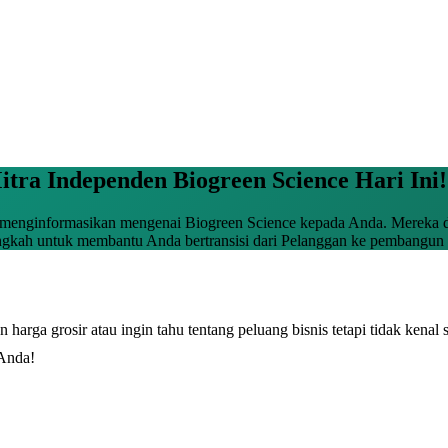
ra Independen Biogreen Science Hari Ini!
 menginformasikan mengenai Biogreen Science kepada Anda. Mereka d
ngkah untuk membantu Anda bertransisi dari Pelanggan ke pembangun b
harga grosir atau ingin tahu tentang peluang bisnis tetapi tidak kena
 Anda!