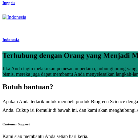
Inggris
Indonesia
Terhubung dengan Orang yang Menjadi Mit
Jika Anda ingin melakukan pemesanan pertama, hubungi orang yang
bisnis, mereka juga dapat membantu Anda menyelesaikan langkah-la
Butuh bantuan?
Apakah Anda tertarik untuk membeli produk Biogreen Science dengan 
Anda. Cukup isi formulir di bawah ini, dan kami akan menghubungi
Customer Support
Kami siap membantu Anda setiap hari kerja.