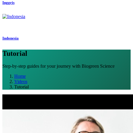
Inggris
Indonesia
Tutorial
Step-by-step guides for your journey with Biogreen Science
Home
Videos
Tutorial